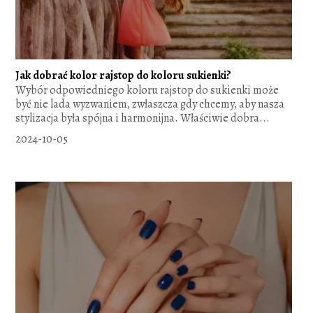
Jak dobrać kolor rajstop do koloru sukienki?
Wybór odpowiedniego koloru rajstop do sukienki może
być nie lada wyzwaniem, zwłaszcza gdy chcemy, aby nasza
stylizacja była spójna i harmonijna. Właściwie dobra...
2024-10-05