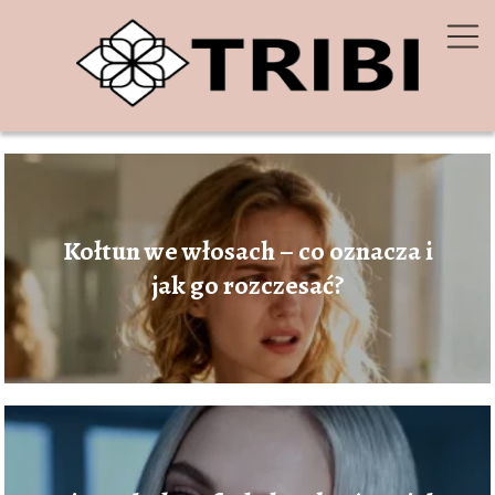
Kołtun we włosach – co oznacza i
jak go rozczesać?