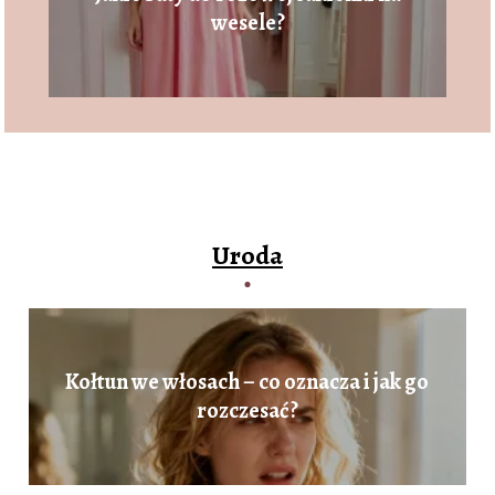
wesele?
Uroda
Kołtun we włosach – co oznacza i jak go
rozczesać?