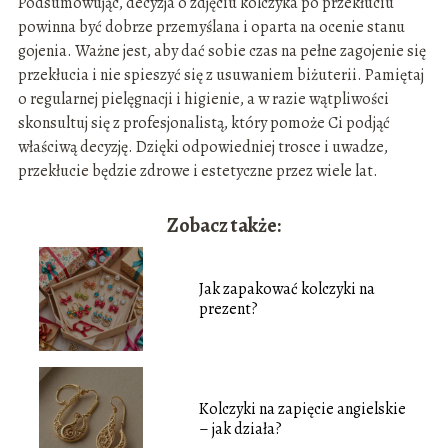
Podsumowując, decyzja o zdjęciu kolczyka po przekłuciu
powinna być dobrze przemyślana i oparta na ocenie stanu
gojenia. Ważne jest, aby dać sobie czas na pełne zagojenie się
przekłucia i nie spieszyć się z usuwaniem biżuterii. Pamiętaj
o regularnej pielęgnacji i higienie, a w razie wątpliwości
skonsultuj się z profesjonalistą, który pomoże Ci podjąć
właściwą decyzję. Dzięki odpowiedniej trosce i uwadze,
przekłucie będzie zdrowe i estetyczne przez wiele lat.
Zobacz także:
Jak zapakować kolczyki na
prezent?
Kolczyki na zapięcie angielskie
– jak działa?