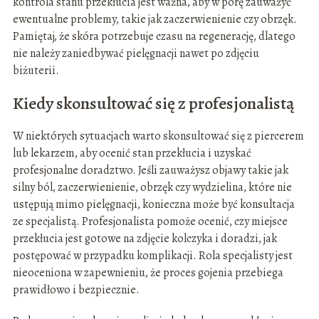
kontrola stanu przekłucia jest ważna, aby w porę zauważyć
ewentualne problemy, takie jak zaczerwienienie czy obrzęk.
Pamiętaj, że skóra potrzebuje czasu na regenerację, dlatego
nie należy zaniedbywać pielęgnacji nawet po zdjęciu
biżuterii.
Kiedy skonsultować się z profesjonalistą
W niektórych sytuacjach warto skonsultować się z piercerem
lub lekarzem, aby ocenić stan przekłucia i uzyskać
profesjonalne doradztwo. Jeśli zauważysz objawy takie jak
silny ból, zaczerwienienie, obrzęk czy wydzielina, które nie
ustępują mimo pielęgnacji, konieczna może być konsultacja
ze specjalistą. Profesjonalista pomoże ocenić, czy miejsce
przekłucia jest gotowe na zdjęcie kolczyka i doradzi, jak
postępować w przypadku komplikacji. Rola specjalisty jest
nieoceniona w zapewnieniu, że proces gojenia przebiega
prawidłowo i bezpiecznie.