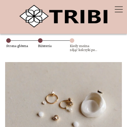
Strona główna
Biżuteria
Kiedy można
zdjąć kolczyki po
przekłuciu?