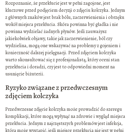
Rozpoznanie, że przekłucie jest w pełni zagojone, jest
kluczowe przed podjęciem decyzji o zdjęciu kolczyka. Jednym
z głównych znaków jest brak bólu, zaczerwienienia i obrzęku
wokół miejsca przekłucia. Skóra powinna być gładka i nie
powinna wydzielać żadnych płynów. Jeśli zauważysz
jakiekolwiek objawy, takie jak zaczerwienienie, ból czy
wydzielina, mogą one wskazywać na problemy z gojeniem i
konieczność dalszej pielęgnacji. Przed zdjęciem kolczyka
warto skonsultować się z profesjonalistą, który oceni stan
przekłucia i doradzi, czy jest to odpowiedni moment na
usunięcie biżuterii.
Ryzyko związane z przedwczesnym
zdjęciem kolczyka
Przedwczesne zdjęcie kolczyka może prowadzić do szeregu
komplikacji, które mogą wpłynąć na zdrowie i wygląd miejsca
przekłucia. Jednym z najczęstszych problemów jest infekcja,
która może wystąpić, jeśli miejsce przekłucia nie jest w pełni