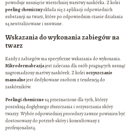
powoduje usunięcie wierzchniej warstwy naskórka. Z kolei
peeling chemiczny
składa się z aplikacji odpowiednich
substancji na twarz, które po odpowiednim czasie działania
są neutralizowane i usuwane.
Wskazania do wykonania zabiegów na
twarz
Każdy z zabiegów ma specyficzne wskazania do wykonania.
Mikrodermabrazja
jest zalecana dla osób pragnących usunąć
nagromadzony martwy naskórek. Z kolei
oczyszczanie
manualne
jest dedykowane osobom z tendencją do
zaskórników.
Peelingi chemiczne
są przeznaczone dla tych, którzy
poszukują dogłębnego złuszczania i oczyszczania skóry
twarzy. Wybór odpowiedniej procedury zawsze powinien być
dostosowany do potrzeb skóry i konsultowany z
profesjonalistą.