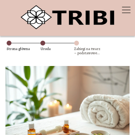
Strona główna
Uroda
Zabiegi na twarz
– podstawowe
rodzaje, przebieg
i
przeciwwskazania