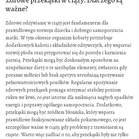
Zdrowe przekąski w ciąży: Dlaczego są
ważne?
Zdrowe odżywianie w ciąży jest fundamentem dla
prawidłowego rozwoju dziecka i dobrego samopoczucia
matki. W tym okresie organizm kobiety potrzebuje
dodatkowych kalorii i składników odżywczych, aby wspierać
rozwój płodu oraz przygotować się do porodu i karmienia
piersią. Przekąski mogą być doskonałym sposobem na
uzupełnienie diety o te niezbędne elementy, zwłaszcza gdy
poranne mdłości lub brak apetytu utrudniają spożywanie
pełnowartościowych posiłków. Regularne spożywanie
zdrowych przekąsek pomaga utrzymać stabilny poziom
cukru we krwi, co jest istotne dla uniknięcia nagłych spadków
energii i poprawy ogólnego samopoczucia. Dodatkowo,
przekąski mogą być źródłem błonnika, który wspiera
prawidłowe funkcjonowanie układu pokarmowego, co jest
szczególnie ważne w ciąży, gdy problemy z trawieniem są
częste. Warto więc zadbać o to, aby przekąski były nie tylko