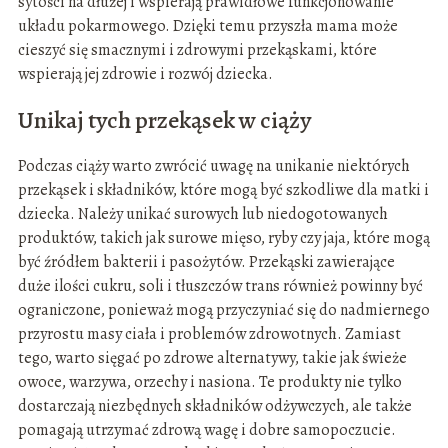
sytości na dłużej i wspierają prawidłowe funkcjonowanie
układu pokarmowego. Dzięki temu przyszła mama może
cieszyć się smacznymi i zdrowymi przekąskami, które
wspierają jej zdrowie i rozwój dziecka.
Unikaj tych przekąsek w ciąży
Podczas ciąży warto zwrócić uwagę na unikanie niektórych
przekąsek i składników, które mogą być szkodliwe dla matki i
dziecka. Należy unikać surowych lub niedogotowanych
produktów, takich jak surowe mięso, ryby czy jaja, które mogą
być źródłem bakterii i pasożytów. Przekąski zawierające
duże ilości cukru, soli i tłuszczów trans również powinny być
ograniczone, ponieważ mogą przyczyniać się do nadmiernego
przyrostu masy ciała i problemów zdrowotnych. Zamiast
tego, warto sięgać po zdrowe alternatywy, takie jak świeże
owoce, warzywa, orzechy i nasiona. Te produkty nie tylko
dostarczają niezbędnych składników odżywczych, ale także
pomagają utrzymać zdrową wagę i dobre samopoczucie.