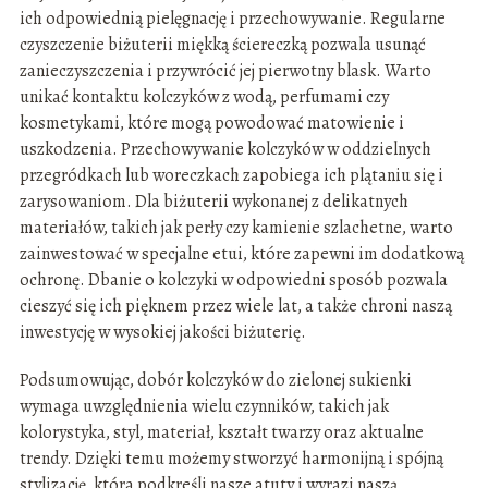
ich odpowiednią pielęgnację i przechowywanie. Regularne
czyszczenie biżuterii miękką ściereczką pozwala usunąć
zanieczyszczenia i przywrócić jej pierwotny blask. Warto
unikać kontaktu kolczyków z wodą, perfumami czy
kosmetykami, które mogą powodować matowienie i
uszkodzenia. Przechowywanie kolczyków w oddzielnych
przegródkach lub woreczkach zapobiega ich plątaniu się i
zarysowaniom. Dla biżuterii wykonanej z delikatnych
materiałów, takich jak perły czy kamienie szlachetne, warto
zainwestować w specjalne etui, które zapewni im dodatkową
ochronę. Dbanie o kolczyki w odpowiedni sposób pozwala
cieszyć się ich pięknem przez wiele lat, a także chroni naszą
inwestycję w wysokiej jakości biżuterię.
Podsumowując, dobór kolczyków do zielonej sukienki
wymaga uwzględnienia wielu czynników, takich jak
kolorystyka, styl, materiał, kształt twarzy oraz aktualne
trendy. Dzięki temu możemy stworzyć harmonijną i spójną
stylizację, która podkreśli nasze atuty i wyrazi naszą