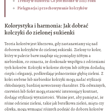
Trendy w biżuterii: Co jest modne w 2023 roku
Pielęgnacja i przechowywanie kolczyków
Kolorystyka i harmonia: Jak dobrać
kolczyki do zielonej sukienki
Teoria kolorów jest kluczowa, gdy zastanawiamy się nad
doborem kolczyków do zielonej sukienki. Zielony to kolor,
który w palecie barw znajduje się pomiędzy żółtym a
niebieskim, co oznacza, że doskonale współgra z odcieniami
tych kolorów. Kolczyki w kolorze złotym lub żółtym dodadzą
ciepła i elegancji, podkreślając jednocześnie głębię zieleni. Z
kolei srebrne lub niebieskie kolczyki mogą nadać stylizacji
chłodniejszy, bardziej nowoczesny charakter. Dla odważnych,
czerwień lub fiolet mogą stanowić interesujący kontrast,
dodając stylizacji wyrazistości. Ważne jest, aby pamiętać, że
różne odcienie zieleni, takie jak butelkowa zieleń, mięta czy
oliwka, mogą wymagać różnych podejść do doboru kolorów