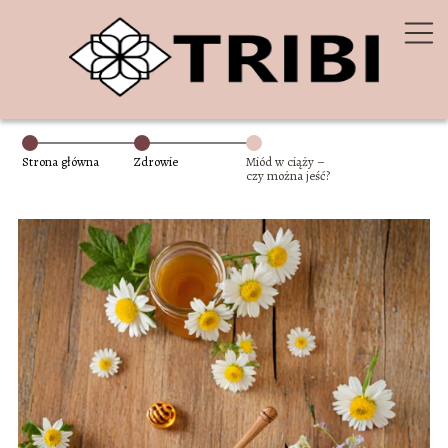
Strona główna
Zdrowie
Miód w ciąży –
czy można jeść?