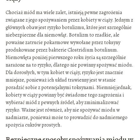
Chociaż miód ma wiele zalet, istnieją pewne zagrożenia
związane z jego spożywaniem przez kobiety w ciąży. Jednym z
głównych obaw jest ryzyko botulizmu, które jest szczególnie
niebezpieczne dla niemowląt. Botulizm to rzadkie, ale
poważne zatrucie pokarmowe wywołane przez toksyny
produkowane przez bakterie Clostridium botulinum.
Niemowlęta poniżej pierwszego roku życia są szczególnie
narażone na to ryzyko, dlatego nie powinny spożywać miodu.
Dla dorosłych, w tym kobiet w ciąży, ryzyko jest znacznie
mniejsze, ponieważ ich układ trawienny jest w stanie
poradzić sobie z potencjalnymi toksynami. Niemniej jednak,
kobiety w ciąży powinny być świadome tego zagrożenia i
wybierać miód z pewnych źródeł, aby zminimalizować
ryzyko. Ważne jest również, aby nie spożywać miodu w
nadmiarze, ponieważ może to prowadzić do nadmiernego
spożycia cukrów prostych.
Bezpieczne sposoby spożywania miodu w