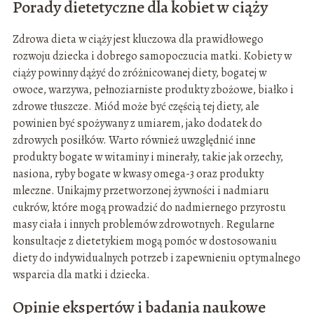
Porady dietetyczne dla kobiet w ciąży
Zdrowa dieta w ciąży jest kluczowa dla prawidłowego
rozwoju dziecka i dobrego samopoczucia matki. Kobiety w
ciąży powinny dążyć do zróżnicowanej diety, bogatej w
owoce, warzywa, pełnoziarniste produkty zbożowe, białko i
zdrowe tłuszcze. Miód może być częścią tej diety, ale
powinien być spożywany z umiarem, jako dodatek do
zdrowych posiłków. Warto również uwzględnić inne
produkty bogate w witaminy i minerały, takie jak orzechy,
nasiona, ryby bogate w kwasy omega-3 oraz produkty
mleczne. Unikajmy przetworzonej żywności i nadmiaru
cukrów, które mogą prowadzić do nadmiernego przyrostu
masy ciała i innych problemów zdrowotnych. Regularne
konsultacje z dietetykiem mogą pomóc w dostosowaniu
diety do indywidualnych potrzeb i zapewnieniu optymalnego
wsparcia dla matki i dziecka.
Opinie ekspertów i badania naukowe