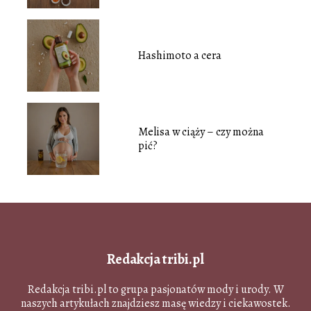
Hashimoto a cera
Melisa w ciąży – czy można
pić?
Redakcja tribi.pl
Redakcja tribi.pl to grupa pasjonatów mody i urody. W
naszych artykułach znajdziesz masę wiedzy i ciekawostek.