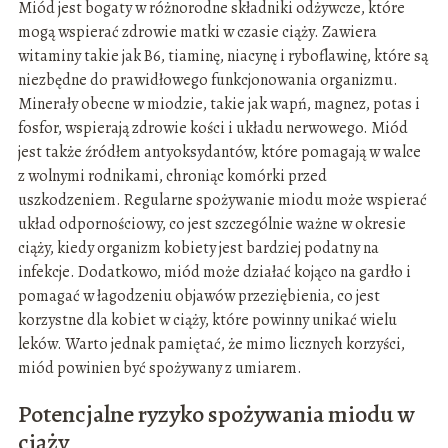
Miód jest bogaty w różnorodne składniki odżywcze, które
mogą wspierać zdrowie matki w czasie ciąży. Zawiera
witaminy takie jak B6, tiaminę, niacynę i ryboflawinę, które są
niezbędne do prawidłowego funkcjonowania organizmu.
Minerały obecne w miodzie, takie jak wapń, magnez, potas i
fosfor, wspierają zdrowie kości i układu nerwowego. Miód
jest także źródłem antyoksydantów, które pomagają w walce
z wolnymi rodnikami, chroniąc komórki przed
uszkodzeniem. Regularne spożywanie miodu może wspierać
układ odpornościowy, co jest szczególnie ważne w okresie
ciąży, kiedy organizm kobiety jest bardziej podatny na
infekcje. Dodatkowo, miód może działać kojąco na gardło i
pomagać w łagodzeniu objawów przeziębienia, co jest
korzystne dla kobiet w ciąży, które powinny unikać wielu
leków. Warto jednak pamiętać, że mimo licznych korzyści,
miód powinien być spożywany z umiarem.
Potencjalne ryzyko spożywania miodu w
ciąży